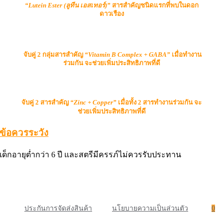
“Lutein Ester (ลูทีน เอสเทอร์)”
สารสำคัญชนิดแรกที่พบในดอก
ดาวเรือง
จับคู่ 2 กลุ่มสารสำคัญ
“
V
itamin
B Com
plex +
GABA”
เมื่อทำงาน
ร่วมกัน จะช่วยเพิ่มประสิทธิภาพที่ดี
จับคู่ 2 สารสำคัญ
“Zinc + Copper”
เมื่อทั้ง 2 สารทำงานร่วมกัน จะ
ช่วยเพิ่มประสิทธิภาพที่ดี
ข้อควรระวัง
เด็กอายุต่ำกว่า 6 ปี และสตรีมีครรภ์ไม่ควรรับประทาน
ประกันการจัดส่งสินค้า
นโยบายความเป็นส่วนตัว
0