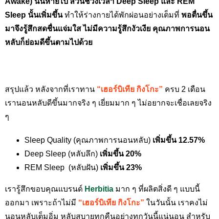
Awake) นั้นหายไป ส่วนช่วงเวลา Deep Sleep และ REM
Sleep นั้นเพิ่มขึ้น
ทำให้ร่างกายได้พักผ่อนอย่างเต็มที่
พอตื่นขึ้น
มาจึงรู้สึกสดชื่นแจ่มใส ไม่มีความรู้สึกงัวเงีย คุณภาพการนอน
หลับก็ย่อมดีขึ้นตามไปด้วย
สรุปแล้ว หลังจากที่เราทาน
“เฮอร์บิเทีย กิงโกะ”
ครบ 2 เดือน
เรานอนหลับดีขึ้นมากจริง ๆ เยี่ยมมาก ๆ ไม่อยากจะเชื่อเลยจริง
ๆ
Sleep Quality (คุณภาพการนอนหลับ)
เพิ่มขึ้น 12.57%
Deep Sleep (หลับลึก)
เพิ่มขึ้น 20%
REM Sleep (หลับฝัน)
เพิ่มขึ้น 23%
เรารู้สึกขอบคุณแบรนด์
Herbitia
มาก ๆ ที่ผลิตสิ่งดี ๆ แบบนี้
ออกมา เพราะถ้าไม่มี
“เฮอร์บิเทีย กิงโกะ”
ในวันนั้น เราคงไม่
นอนหลับเต็มอิ่ม หลับสบายทุกคืนอย่างทุกวันนี้แน่นอน สำหรับ