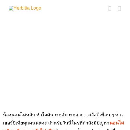
Skip
to
content
รีวิว ฟื้นฟูสุขภาพการ
นอน แก้อาการนอนไม่
หลับ ด้วย “เฮอร์บิเทีย
กิงโกะ”
น้องนอนไม่หลับ หัวใจมันกระสับกระส่าย…สวัสดีเพื่อน ๆ ชาว
เฮอร์บิเทียทุกคนนะคะ สำหรับวันนี้ใครที่กำลังมีปัญหา
นอนไม่