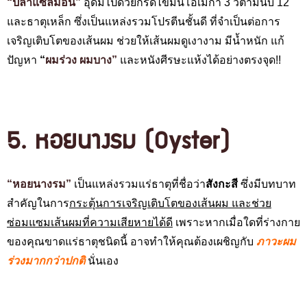
“ปลาแซลมอน”
อุดมไปด้วยกรดไขมันโอเมก้า 3 วิตามินบี 12
และธาตุเหล็ก ซึ่งเป็นแหล่งรวมโปรตีนชั้นดี ที่จำเป็นต่อการ
เจริญเติบโตของเส้นผม ช่วยให้เส้นผมดูเงางาม มีน้ำหนัก แก้
ปัญหา
“
ผมร่วง ผมบาง”
และหนังศีรษะแห้งได้อย่างตรงจุด!!
5. หอยนางรม
(O
yster)
“หอยนางรม”
เป็นแหล่งรวมแร่ธาตุที่ชื่อว่า
สังกะสี
ซึ่งมีบทบาท
สำคัญในการ
กระตุ้นการเจริญเติบโตของเส้นผม และช่วย
ซ่อมแซมเส้นผมที่ความเสียหายได้ดี
เพราะหากเมื่อใดที่ร่างกาย
ของคุณขาดแร่ธาตุชนิดนี้ อาจทำให้คุณต้องเผชิญกับ
ภาวะผม
ร่วงมากกว่าปกติ
นั่นเอง