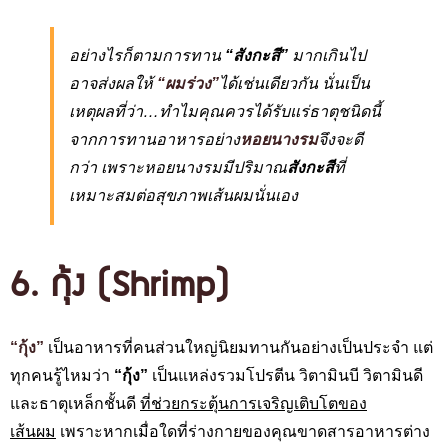
อย่างไรก็ตามการทาน
“สังกะสี”
มากเกินไป
อาจส่งผลให้
“ผมร่วง”
ได้เช่นเดียวกัน นั่นเป็น
เหตุผลที่ว่า…ทำไมคุณควรได้รับแร่ธาตุชนิดนี้
จากการทานอาหารอย่าง
หอยนางรม
จึงจะดี
กว่า เพราะหอยนางรมมีปริมาณ
สังกะสี
ที่
เหมาะสมต่อสุขภาพเส้นผมนั่นเอง
6. กุ้ง (S
hrimp)
“กุ้ง”
เป็นอาหารที่คนส่วนใหญ่นิยมทานกันอย่างเป็นประจำ แต่
ทุกคนรู้ไหมว่า
“กุ้ง”
เป็นแหล่งรวมโปรตีน วิตามินบี วิตามินดี
และธาตุเหล็กชั้นดี
ที่ช่วยกระตุ้นการเจริญเติบโตของ
เส้นผม
เพราะหากเมื่อใดที่ร่างกายของคุณขาดสารอาหารต่าง