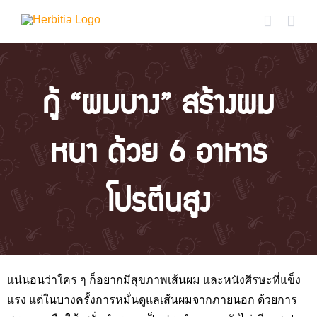
Skip
to
content
กู้ “ผมบาง” สร้างผม
หนา ด้วย 6 อาหาร
โปรตีนสูง
แน่นอนว่าใคร ๆ ก็อยากมีสุขภาพเส้นผม และหนังศีรษะที่แข็ง
แรง แต่ในบางครั้งการหมั่นดูแลเส้นผมจากภายนอก ด้วยการ