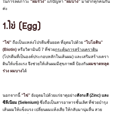
ในการ
ลดภาวะ
“ผมร่วง”
แก้ปัญหา
“ผมบาง”
มาฝากทุกคนกัน
ค่ะ
1.ไข่ (Egg)
“ไข่”
ถือเป็นแหล่งโปรตีนชั้นยอด ที่อุดมไปด้วย
“
ไบโอติน”
(Biotin)
หรือวิตามินบี 7 ที่ช่วย
กระตุ้นการสร้างเคราติน
(โปรตีนที่เป็นองค์ประกอบหลักในเส้นผม) และเสริมสร้างเครา
ตินให้แข็งแรง จึงช่วยให้เส้นผมมีสุขภาพดี ป้องกัน
ผมขาดหลุด
ร่วง ผมบาง
ได้
นอกจากนี้
“ไข่”
ยังอุดมไปด้วยแร่ธาตุอย่าง
สังกะสี (Zinc) และ
ซีลีเนียม (Selenium)
ซึ่งถือเป็นสารอาหารชั้นเลิศ ที่ช่วยบำรุง
เส้นผมให้แข็งแรง เปลี่ยนผมแห้งเสีย ให้กลับมานุ่มลื่น สวย