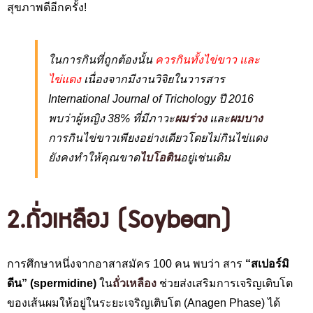
สุขภาพดีอีกครั้ง!
ในการกินที่ถูกต้องนั้น
ควรกินทั้งไข่ขาว และ
ไข่แดง
เนื่องจากมีงานวิจิยในวารสาร
International Journal of Trichology
ปี 2016
พบว่าผู้หญิง 38% ที่มีภาวะ
ผมร่วง
และ
ผมบาง
การกินไข่ขาวเพียงอย่างเดียวโดยไม่กินไข่แดง
ยังคงทำให้คุณขาด
ไบโอติน
อยู่เช่นเดิม
2.ถั่วเหลือง
(S
oybean)
การศึกษาหนึ่งจากอาสาสมัคร 100 คน พบว่า สาร
“สเปอร์มิ
ดีน” (spermidine)
ใน
ถั่วเหลือง
ช่วยส่งเสริมการเจริญเติบโต
ของเส้นผมให้อยู่ในระยะเจริญเติบโต (Anagen Phase) ได้