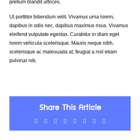
pretium blandit ultrices.
Ut porttitor bibendum velit. Vivamus urna lorem,
dapibus in odio nec, dapibus maximus risus. Vivamus
eleifend vulputate egestas. Curabitur in diam eget
lorem vehicula scelerisque. Mauris neque nibh,
scelerisque ac malesuada at, feugiat a nisl etiam
pulvinar nib.
Share This Article
Facebook
X
LinkedIn
WhatsApp
Tumblr
Pinterest
Vk
Email