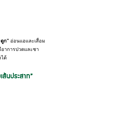
ดูก
”
อ่อนแอและเสื่อม
้มีอาการปวดและชา
ได้
เส้นประสาท”