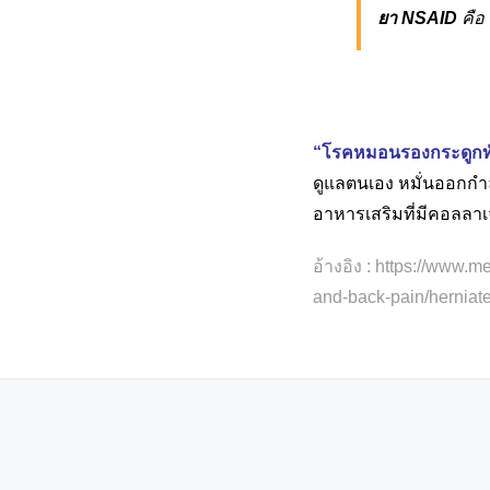
ยา NSAID
คือ 
“โรคหมอนรองกระดูกท
ดูแลตนเอง หมั่นออกกำลั
อาหารเสริมที่มีคอลลาเ
อ้างอิง : https://www.
and-back-pain/herniat