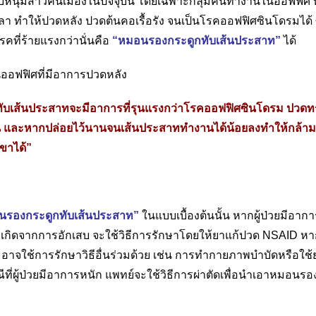
อยกับหนุ่มสาวคนเมืองในปัจจุบัน โดยเฉพาะกลุ่มคนทำงานในออฟฟิศ ที
 ทำให้ปวดหลัง ปวดต้นคอเรื้อรัง จนเป็นโรคออฟฟิศซินโดรมได้ ซึ
รคที่ร้ายแรงกว่านั่นคือ
“หมอนรองกระดูกทับเส้นประสาท”
ได้
บเส้นประสาทจะมีอาการที่รุนแรงกว่าโรคออฟฟิศซินโดรม ปวด
ัน และหากปล่อยไว้นานจนเส้นประสาททำงานได้น้อยลงทำให้กล้ามเ
ขาได้”
นรองกระดูกทับเส้นประสาท”
ในแบบเบื้องต้นนั้น หากผู้ป่วยมีอา
ิดจากการอักเสบ จะใช้วิธีการรักษาโดยให้ยาแก้ปวด NSAID หากยั
าจใช้การรักษาวิธีอื่นร่วมด้วย เช่น การทำกายภาพบำบัดหรือใช้ยา
ี่ผู้ป่วยมีอาการหนัก แพทย์จะใช้วิธีการผ่าตัดเพื่อนำเอาหมอนร