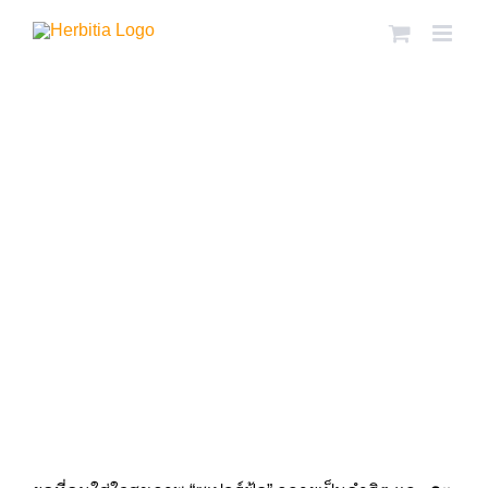
Skip
to
content
Avocado กุญแจ
ลับของคนรัก
สุขภาพ