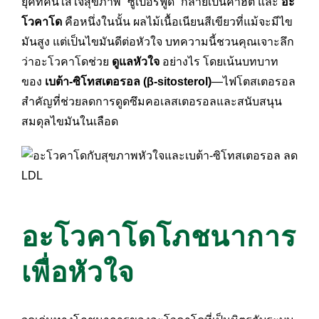
ยุคที่คนใส่ใจสุขภาพ “ซูเปอร์ฟู้ด” กลายเป็นคำฮิต และ
อะ
โวคาโด
คือหนึ่งในนั้น ผลไม้เนื้อเนียนสีเขียวที่แม้จะมีไข
มันสูง แต่เป็นไขมันดีต่อหัวใจ บทความนี้ชวนคุณเจาะลึก
ว่าอะโวคาโดช่วย
ดูแลหัวใจ
อย่างไร โดยเน้นบทบาท
ของ
เบต้า-ซิโทสเตอรอล (β-sitosterol)
—ไฟโตสเตอรอล
สำคัญที่ช่วยลดการดูดซึมคอเลสเตอรอลและสนับสนุน
สมดุลไขมันในเลือด
อะโวคาโดโภชนาการ
เพื่อหัวใจ