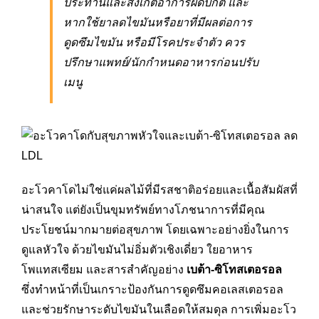
ประทานและสังเกตอาการผิดปกติ และ
หากใช้ยาลดไขมันหรือยาที่มีผลต่อการ
ดูดซึมไขมัน หรือมีโรคประจำตัว ควร
ปรึกษาแพทย์/นักกำหนดอาหารก่อนปรับ
เมนู
อะโวคาโดไม่ใช่แค่ผลไม้ที่มีรสชาติอร่อยและเนื้อสัมผัสที่
น่าสนใจ แต่ยังเป็นขุมทรัพย์ทางโภชนาการที่มีคุณ
ประโยชน์มากมายต่อสุขภาพ โดยเฉพาะอย่างยิ่งในการ
ดูแลหัวใจ ด้วยไขมันไม่อิ่มตัวเชิงเดี่ยว ใยอาหาร
โพแทสเซียม และสารสำคัญอย่าง
เบต้า-ซิโทสเตอรอล
ซึ่งทำหน้าที่เป็นเกราะป้องกันการดูดซึมคอเลสเตอรอล
และช่วยรักษาระดับไขมันในเลือดให้สมดุล การเพิ่มอะโว