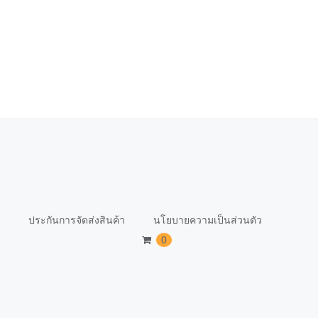
ประกันการจัดส่งสินค้า
นโยบายความเป็นส่วนตัว
0