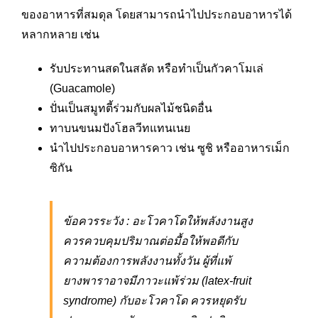
ของอาหารที่สมดุล โดยสามารถนำไปประกอบอาหารได้
หลากหลาย เช่น
รับประทานสดในสลัด หรือทำเป็นกัวคาโมเล่
(Guacamole)
ปั่นเป็นสมูทตี้ร่วมกับผลไม้ชนิดอื่น
ทาบนขนมปังโฮลวีทแทนเนย
นำไปประกอบอาหารคาว เช่น ซูชิ หรืออาหารเม็ก
ซิกัน
ข้อควรระวัง : อะโวคาโดให้พลังงานสูง
ควรควบคุมปริมาณต่อมื้อให้พอดีกับ
ความต้องการพลังงานทั้งวัน ผู้ที่แพ้
ยางพาราอาจมีภาวะแพ้ร่วม (latex-fruit
syndrome) กับอะโวคาโด ควรหยุดรับ