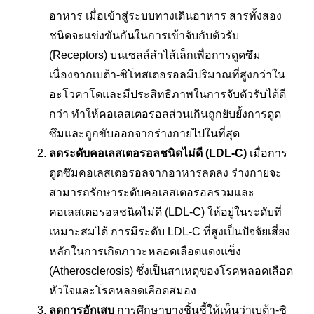
อาหาร เมื่อเข้าสู่ระบบทางเดินอาหาร สารทั้งสอง
ชนิดจะแข่งขันกันในการเข้าจับกับตัวรับ
(Receptors) บนเซลล์ลำไส้เล็กเพื่อการดูดซึม
เนื่องจากเบต้า-ซิโทสเตอรอลมีปริมาณที่สูงกว่าใน
อะโวคาโดและมีประสิทธิภาพในการจับตัวรับได้ดี
กว่า ทำให้คอเลสเตอรอลส่วนเกินถูกยับยั้งการดูด
ซึมและถูกขับออกจากร่างกายไปในที่สุด
ลดระดับคอเลสเตอรอลชนิดไม่ดี (LDL-C)
เมื่อการ
ดูดซึมคอเลสเตอรอลจากอาหารลดลง ร่างกายจะ
สามารถรักษาระดับคอเลสเตอรอลรวมและ
คอเลสเตอรอลชนิดไม่ดี (LDL-C) ให้อยู่ในระดับที่
เหมาะสมได้ การมีระดับ LDL-C ที่สูงเป็นปัจจัยเสี่ยง
หลักในการเกิดภาวะหลอดเลือดแดงแข็ง
(Atherosclerosis) ซึ่งเป็นสาเหตุของโรคหลอดเลือด
หัวใจและโรคหลอดเลือดสมอง
ลดการอักเสบ
การศึกษาบางชิ้นชี้ให้เห็นว่าเบต้า-ซิ