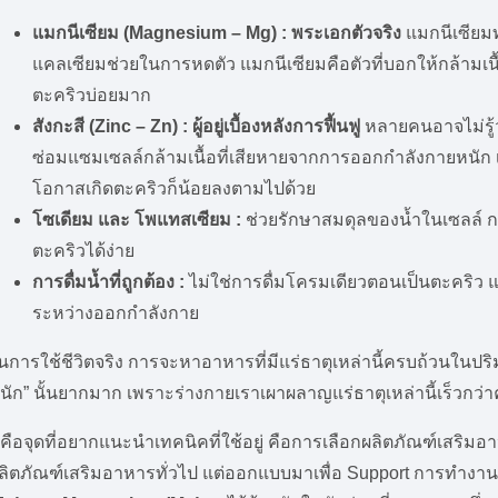
แมกนีเซียม (Magnesium – Mg) : พระเอกตัวจริง
แมกนีเซียมท
แคลเซียมช่วยในการหดตัว แมกนีเซียมคือตัวที่บอกให้กล้ามเนื้อ
ตะคริวบ่อยมาก
สังกะสี (Zinc – Zn) : ผู้อยู่เบื้องหลังการฟื้นฟู
หลายคนอาจไม่รู้
ซ่อมแซมเซลล์กล้ามเนื้อที่เสียหายจากการออกกำลังกายหนัก เ
โอกาสเกิดตะคริวก็น้อยลงตามไปด้วย
โซเดียม และ โพแทสเซียม :
ช่วยรักษาสมดุลของน้ำในเซลล์ 
ตะคริวได้ง่าย
การดื่มน้ำที่ถูกต้อง :
ไม่ใช่การดื่มโครมเดียวตอนเป็นตะคริว แต
ระหว่างออกกำลังกาย
นการใช้ชีวิตจริง การจะหาอาหารที่มีแร่ธาตุเหล่านี้ครบถ้วนใน
นัก” นั้นยากมาก เพราะร่างกายเราเผาผลาญแร่ธาตุเหล่านี้เร็วกว่
ี่คือจุดที่อยากแนะนำเทคนิคที่ใช้อยู่ คือการเลือกผลิตภัณฑ์เสริมอ
ลิตภัณฑ์เสริมอาหารทั่วไป แต่ออกแบบมาเพื่อ Support การทำง