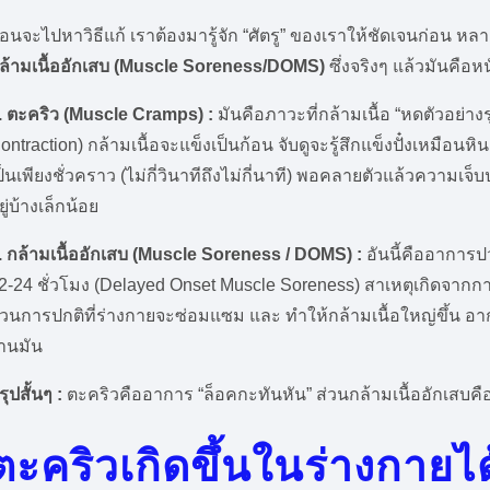
่อนจะไปหาวิธีแก้ เราต้องมารู้จัก “ศัตรู” ของเราให้ชัดเจนก่อน 
ล้ามเนื้ออักเสบ (Muscle Soreness/DOMS)
ซึ่งจริงๆ แล้วมันคือ
. ตะคริว (Muscle Cramps) :
มันคือภาวะที่กล้ามเนื้อ “หดตัวอย่าง
ontraction) กล้ามเนื้อจะแข็งเป็นก้อน จับดูจะรู้สึกแข็งปั๋งเหมือ
ป็นเพียงชั่วคราว (ไม่กี่วินาทีถึงไม่กี่นาที) พอคลายตัวแล้วคว
ยู่บ้างเล็กน้อย
. กล้ามเนื้ออักเสบ (Muscle Soreness / DOMS) :
อันนี้คืออาการปว
2-24 ชั่วโมง (Delayed Onset Muscle Soreness) สาเหตุเกิดจากก
วนการปกติที่ร่างกายจะซ่อมแซม และ ทำให้กล้ามเนื้อใหญ่ขึ้น อากา
านมัน
รุปสั้นๆ :
ตะคริวคืออาการ “ล็อคกะทันหัน” ส่วนกล้ามเนื้ออักเสบค
ตะคริวเกิดขึ้นในร่างกายได