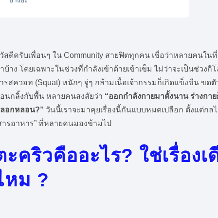
อ้างอิง
วัสดีครับเพื่อนๆ ใน Community สายฟิตทุกคน เชื่อว่าหลายคนในที่น
าบ้าง โดยเฉพาะในช่วงที่กำลังเข้าด้ายเข้าเข็ม ไม่ว่าจะเป็นช่วง
ารสควอท (Squat) หนักๆ จู่ๆ กล้ามเนื้อเจ้ากรรมก็เกิดแข็งขืน ขด
อนกลิ้งกับพื้น หลายคนสงสัยว่า
“ออกกำลังกายมาตั้งนาน ร่างกายก็
ลอกหลอน?”
วันนี้เราจะมาคุยเรื่องนี้กันแบบหมดเปลือก ตั้งแต่กลไ
สารอาหาร” ที่หลายคนมองข้ามไป
ตะคริวคืออะไร? ใช่เรื่องเด
ไหม ?