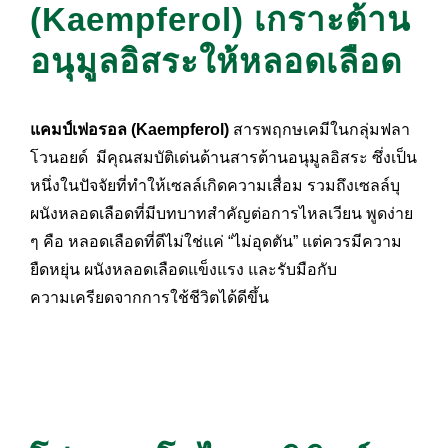
(Kaempferol) เกราะต้าน
อนุมูลอิสระให้หลอดเลือด
แคมป์เฟอรอล (Kaempferol)
สารพฤกษเคมีในกลุ่มฟลา
โวนอยด์ มีคุณสมบัติเด่นด้านสารต้านอนุมูลอิสระ ซึ่งเป็น
หนึ่งในปัจจัยที่ทำให้เซลล์เกิดความเสื่อม รวมถึงเซลล์บุ
ผนังหลอดเลือดที่มีบทบาทสำคัญต่อการไหลเวียน พูดง่าย
ๆ คือ หลอดเลือดที่ดีไม่ใช่แค่ “ไม่อุดตัน” แต่ควรมีความ
ยืดหยุ่น ผนังหลอดเลือดแข็งแรง และรับมือกับ
ความเครียดจากการใช้ชีวิตได้ดีขึ้น