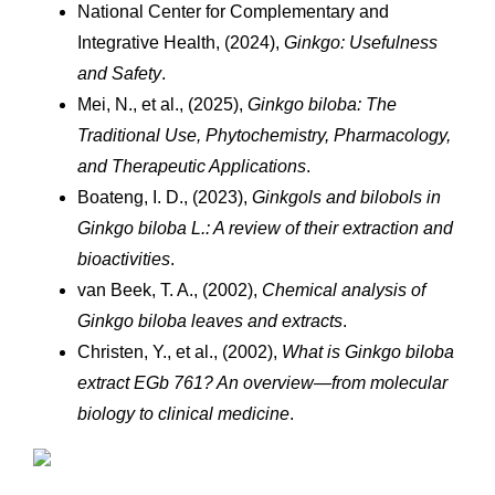
National Center for Complementary and
Integrative Health, (2024),
Ginkgo: Usefulness
and Safety
.
Mei, N., et al., (2025),
Ginkgo biloba: The
Traditional Use, Phytochemistry, Pharmacology,
and Therapeutic Applications
.
Boateng, I. D., (2023),
Ginkgols and bilobols in
Ginkgo biloba L.: A review of their extraction and
bioactivities
.
van Beek, T. A., (2002),
Chemical analysis of
Ginkgo biloba leaves and extracts
.
Christen, Y., et al., (2002),
What is Ginkgo biloba
extract EGb 761? An overview—from molecular
biology to clinical medicine
.