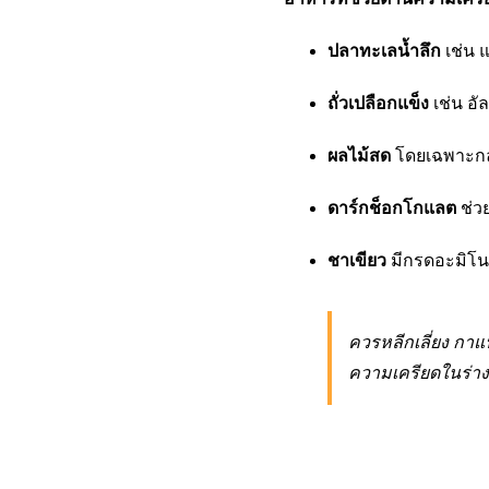
ปลาทะเลน้ำลึก
เช่น 
ถั่วเปลือกแข็ง
เช่น อั
ผลไม้สด
โดยเฉพาะกล้
ดาร์กช็อกโกแลต
ช่ว
ชาเขียว
มีกรดอะมิโน
ควรหลีกเลี่ยง กาแ
ความเครียดในร่างก