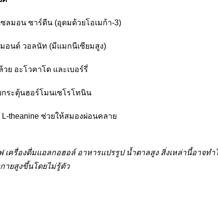
แซลมอน ซาร์ดีน (อุดมด้วยโอเมก้า-3)
ลมอนด์ วอลนัท (มีแมกนีเซียมสูง)
วย อะโวคาโด และเบอร์รี่
ยกระตุ้นฮอร์โมนเซโรโทนิน
 L-theanine ช่วยให้สมองผ่อนคลาย
ฟ เครื่องดื่มแอลกอฮอล์ อาหารแปรรูป น้ำตาลสูง สิ่งเหล่านี้อาจทำ
ายสูงขึ้นโดยไม่รู้ตัว